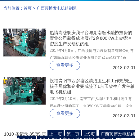
当前位置：
首页
>
广西顶博发电机组制造
热情高涨欢庆我平台与湖南融水融协投资的
置业公司获得成功履行2台800KW上柴柴油
密度生产发动机的组
2017年4月8日，广西顶博电力设备制造有限公司与
广西融水融协投资置业有限公司成功签订了2台
查看更多
800KW上柴广西顶博发电机组制造及其附属设备采
2018-02-01
购合同。前期，两方人员经过恰谈协商，最终达成一
致意见，并签了合同。
祝福贵阳市西乡塘区清洁卫生和工作规划生
孩子局你和企业完成签了1台玉柴生产发主轴
电飞机机组
2017年3月10日，南宁市西乡塘区卫生和计划生育
局在我公司购买了一台350KW玉柴发电机组。这台
查看更多
发电机组由玉柴发动机，上海科浦发电机，众智控制
2018-02-01
器组成。玉柴发电机组的特点是大功率、大扭矩、高
可靠、低油耗、低排放、适配性强。西乡塘区卫生和
1010 条记录 85/85 页
上一页
第一页
上5页
广西顶博发电机组
计划生育局对我公司的玉柴发电机组质量予以肯定，