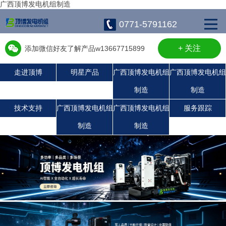
广西顶博发电机组制造
0771-5791162
+ 关注
添加微信好友了解产品w13667715899
走进顶博
明星产品
广西顶博发电机组
广西顶博发电机组
制造
制造
广西顶博发电机组制造:康明斯广西顶博发电机组制造
广西顶博发电机组制造:珀金斯发电机组
广西顶博发电机组制造:沃尔沃发电机组
静音发电机组
潍柴发电机组
上柴发电机组
玉柴发电机组
技术支持
广西顶博发电机组
广西顶博发电机组
服务跟踪
制造
制造