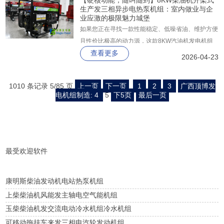
【硬核动能，随叫随到】8KW柴油机开架式
生产发三相异步电热泵机组：室内做业与企
业应激的极限魅力城堡
如果您正在寻找一款性能稳定、低噪省油、维护方便
且性价比极高的动力源，这款8KW汽油机发电机组
查看更多
绝对是您的不二之选。98kg的扎实用料，换来的是
2026-04-23
长久的陪伴与稳定的输出。选择它，就是选择了一个
永不断电的未来！
1010 条记录 5/85 页
上一页
下一页
1
2
3
广西顶博发
电机组制造: 4
5
下5页
最后一页
最受欢迎软件
康明斯柴油发动机电站热泵机组
上柴柴油机风能发主轴电空气能机组
玉柴柴油机发交流电动冷水机组冷水机组
可移动拖挂车来发三相电汽轮发动机组