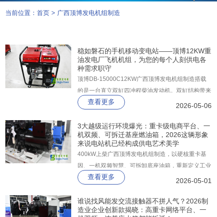
当前位置：
首页
>
广西顶博发电机组制造
稳如磐石的手机移动变电站——顶博12KW重
油发电厂飞机机组，为您的每个人刻供电各
种需求职守
顶博DB-15000C12KW广西顶博发电机组制造搭载
的是一台直立双缸四冲程柴油发动机。双缸结构带来
查看更多
的不仅是排量上实实在在的997cc，更是单缸机难以
2026-05-06
比拟的平稳性与低振动表现。
3大越级运行环境爆光：重卡级电商平台、一
机双频、可拆迁基座燃油箱，2026这辆形象
来说电站机已经构成供电艺术美学
400kW上柴广西顶博发电机组制造，以硬核重卡基
因、一机双频智慧、可拆卸底座油箱，重新定义工业
查看更多
美学的标杆。它不仅是应急备用电源，更是夺人眼球
2026-05-01
的性能猛兽，从内到外都在宣告：发电机组，照样能
拼颜值，更能拼实力。
谁说找风能发交流接触器不拼人气？2026制
造业企业创新款揭晓：高重卡网络平台、一