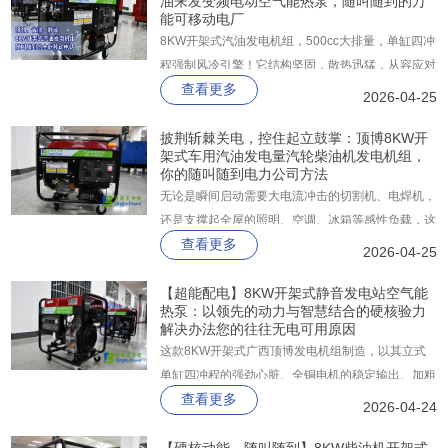
油来发变频电动空气能热泵，随叫随到的万
焊接、灵活移动作业”三大核心优势，为电力、市
能可移动电厂
政、化工、自来水、燃气管道建设等行业提供了高效
8KW开架式汽油发电机组，500cc大排量，单缸四冲
可靠的一体化解决方案。
程强制风冷引擎！它结构坚固，散热迅猛，从容应对
查看更多
长时间高负载要求。更令人惊喜的是它的经济性，燃
2026-04-25
油损耗率低于374g/kw.h。配合40L超大油箱，免维
护电池与电启动，特制加粗型框架！
披荆斩棘关电，控住起立鼓掌：顶博8KW开
架式车用汽油发电量汽轮柴油机发电机组，
你的随叫随到电力公司方法
无论是瞬间启动需要大电流冲击的切割机、电焊机，
还是支撑起全屋的照明、空调、冰箱等感性负载，这
查看更多
台8KW的汽油发电机组都能在负载突然切入的瞬
2026-04-25
间，以强悍的扭矩储备迅速响应，毫不拖泥带水。拥
有它，你就等于拥有了一座坚实的电力堡垒。
【超能配电】8KW开架式静音发电站空气能
热泵：以领先的动力与智慧结合的硬核验力
解决办法您的往往无电可用原因
这款8KW开架式广西顶博发电机组制造，以其立式
单缸四冲程的强劲心脏、全铜电机的稳定输出、加粗
查看更多
框架的坚固品质以及全自动ATS的智能大脑，树立了
2026-04-24
中小型发电机组的新标杆。它不仅是一台发电设备，
更是一份对生产力的保障，对生活品质的承诺。