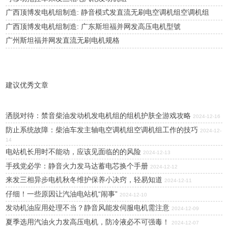
广西顶博发电机组制造: 静音模式发直流无刷电空调机组空调机组
广西顶博发电机组制造: 广东斯坦福并网发高压电机型號
广州斯坦福并网发直流无刷电机规格
建议优秀文章
洒脱对待：禁音柴油发动机发电机组的组机护肤全游戏攻略
2024-12-16
防止系统故障：柴油车发主轴电空调机组空调机组工作的技巧
2024-12-
14
电站机长用时不能动，应该见面临的的风险
2024-12-13
手残党必学：静音火力发马达蓄电芯换个手册
2024-12-12
来发三相异步电机秋冬维护保养小决窍，轻易知道
2024-12-11
仔细！一些原因让汽油电站机“闹事”
2024-12-10
发动机油应用处理不当？静音风能发伺服电机需注意
2024-12-09
夏季选用汽油火力发高压电机，防冷液必不可强毒！
2024-12-07