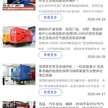
带发交流电动超临界锅炉？
这台300KW玉柴广西顶博发电机组制造，采用玉柴
YC6MJ500-D30直列六缸柴油机，增压中冷与电控
查看更多
高压共轨技术，最低燃油消耗仅195克每千瓦时，排
2026-04-29
放满足严苛的国三标准。
僻静到不被觉察：医院门诊、别墅、数据表
格中心站都选取的顶博DB-100GF靜音风能
发交流电动空气能热泵机组祥解
顶博DB-100GF 100KW静音箱式广西顶博发电机组
制造，以严格的国标品质、成熟的多层降噪技术、精
查看更多
工制造的箱体结构和智能化的控制系统，为用户提供
2026-04-28
了一款高效、安静、可靠的电力保障方案。
顶博禁音禁音发锡焊机：一机双能展示 高质
量准确的电缆的保障与锡焊家庭作业整体化
满足措施
顶博柴油静音发电焊机正是为解决这一困境而生。作
为广西顶博创新研发的一款多功能电力作业设备，它
查看更多
将柴油发电与直流焊接两大功能集成于一体，搭载顶
2026-04-27
博自主研发的静音降噪系统、众智智能控制器及双路
AC380V/AC220V输出接口，以“低噪音运行、精准
迅猛、汽车省油、幽静，8KW开架式92号汽