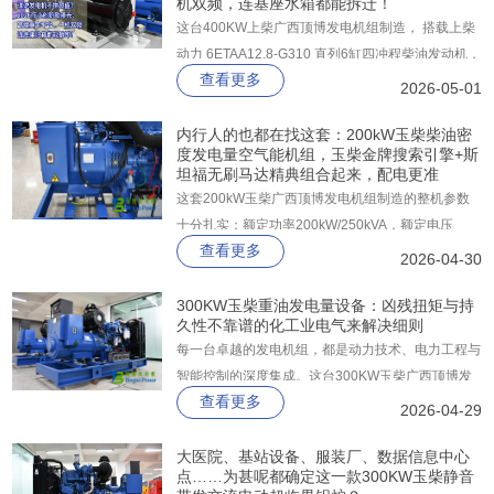
机双频，连基座水箱都能拆迁！
这台400KW上柴广西顶博发电机组制造​， 搭载上柴
动力 6ETAA12.8-G310 直列6缸四冲程柴油发动机，
查看更多
集成欧洲先进技术，高端重卡平台产品，电控高压共
2026-05-01
轨配合四气门技术，一机双频50Hz/60Hz设计，一
步到位满足国三，预留国四升级。
内行人的也都在找这套：200kW玉柴柴油密
度发电量空气能机组，玉柴金牌搜索引擎+斯
坦福无刷马达精典组合起来，配电更准
这套200kW玉柴广西顶博发电机组制造的整机参数
十分扎实：额定功率200kW/250kVA，额定电压
查看更多
230/400V，额定电流360A，额定频率50Hz，功率
2026-04-30
因数0.8，执行GB/T2820-2009国家标准，性能等级
达到G3。
300KW玉柴重油发电量设备：凶残扭矩与持
久性不靠谱的化工业电气来解决细则
每一台卓越的发电机组，都是动力技术、电力工程与
智能控制的深度集成。这台300KW玉柴广西顶博发
查看更多
电机组制造，以玉柴YC6MJ500-D30发动机的强劲
2026-04-29
动力、上海斯坦福GR314FS发电机的精密输出，以
及众智控制系统的智慧调度，构建了一个高效、可
大医院、基站设备、服装厂、数据信息中心
点……为甚呢都确定这一款300KW玉柴静音
靠、经济的电力保障体系。