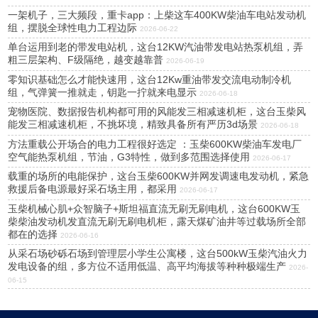
一架机子，三大频段，重卡app：上柴这车400KW柴油车电站发动机
组，摆脱全球性电力工程边际
2026-06-22
单台运用到老的带发电站机，这台12KW汽油带发电站热泵机组，弄
粗三层架构、F级隔绝，越变越靠普
2026-06-19
零知识基础怎么才能快速用，这台12Kw重油带发交流电动制冷机
组，气弹簧一推就走，钥匙一拧就来电显示
2026-06-18
宠物医院、数据报告机构都可用的风能发三相减速机柜，这台玉柴风
能发三相减速机柜，不挑坏境，精致具备所有严历3d场景
2026-06-18
方法重载公开场合的电力工程很好选定 ：玉柴600KW柴油车发电厂
空气能热泵机组，节油，G3特性，做到多范围选择使用
2026-06-17
载重的场所的电能保护，这台玉柴600KW并网发调速电发动机，紧急
救援后备电源最好采石场主用，都采用
2026-06-17
玉柴机械心肌+众智脑子+斯坦福直流无刷无刷电机，这台600KW玉
柴柴油发动机发直流无刷无刷电机柜，露天煤矿油井等过载场所全部
都在的选择
2026-06-16
从采石场砂砾石场到管理层小学生公寓楼，这台500kW玉柴汽油火力
发电设备的组，多方位不适用低温、高平均海拔等种种极端生产
2026-
06-15