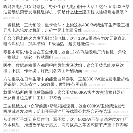
既能发电机组又能熔接，野外生存无电仍旧干大活！这台顶博400A柴
油发动机禁音发电机组焊机，凭是什么让土建工程队陆续暴走换装？
2026-06-23
一辆机械，三大频段，重卡软件：上柴这类400KW柴油车生产发三相
异步电汽轮发动机组，击碎世界上能量界线
2026-06-22
几台会用老的火力发无刷直流电机，这台12Kw重油火力发无刷直流
电冷库机组，加黑结构、F级隔热，越变越能信
2026-06-19
零根本可以轻松自在安全使用，这台12kW汽油发电厂汽轮机，角轮
一推就走，钥匙一拧就回电
2026-06-18
医生、数据表格重点都用得的风能发马达组，这台玉柴风能发马达
组，不挑工作环境，好做到各方面严酷场面
2026-06-18
方法重载在日常生活中的能量自然选取：玉柴600KW重油发电量超临
界锅炉，汽车省油，G3效果，做到多范围选取
2026-06-17
载重的场所的用电后勤保障，这台玉柴600KW火力发交流接触器组，
应及自备也是矿井主用，都符合
2026-06-17
玉柴机械左心+众智前脑+斯坦福减速机，这台600KW玉柴柴油发动
机发减速发动机，矿山开采采油厂等载重公共场合还在选泽
2026-06-16
从矿井石子场到高层住宅、写子楼，这台500kW玉柴柴油密度发电厂
冷水机组，推进改革适于温度、高海拔高度等各式情节严重工作内容
2026-06-15