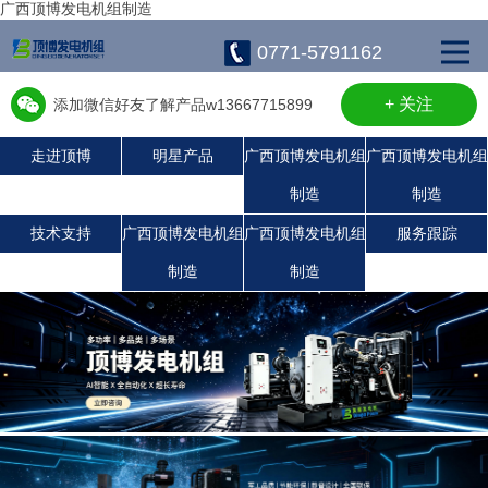
广西顶博发电机组制造
0771-5791162
+ 关注
添加微信好友了解产品w13667715899
走进顶博
明星产品
广西顶博发电机组
广西顶博发电机组
制造
制造
广西顶博发电机组制造:上柴发电机组
康明斯广西顶博发电机组制造
珀金斯发电机组
沃尔沃发电机组
静音发电机组
潍柴发电机组
玉柴发电机组
技术支持
广西顶博发电机组
广西顶博发电机组
服务跟踪
制造
制造