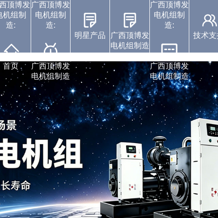
西顶博发
广西顶博发
广西顶博发
电机组制
电机组制
电机组制
造:
造:
造:
明星产品
广西顶博发
技术支
电机组制造
康明斯广西顶博发电
广西顶博发电机组制
珀金斯发电机组
沃尔沃发电机组
静音发电机组
潍柴发电机组
玉柴发电机组
中标通知书
视频展示
企业动态
首页
广西顶博发
广西顶博发
电机组制造
电机组制造
造:上柴发电机组
机组制造