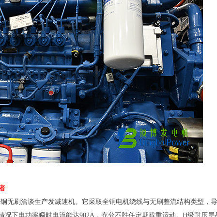
者
铜无刷洽谈生产发减速机。它采取全铜电机绕线与无刷整流结构类型，
定情况下电功率瞬时电流能达902A，充分不胜任定期载重运动。H级耐压