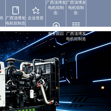
广西顶博发
广西顶博发
电机组制
电机组制
造:
造:
持
广西顶博发
企业资质
电机组制造
案例中心
服务跟踪
广西顶博发
电机组制造