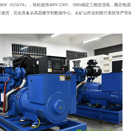
625kVA），轻松提供400V/230V、50Hz稳定三相交流电，额定电流
响应凌厉，完全具备从高层楼宇到数据中心、从矿山作业到医疗系统等严苛