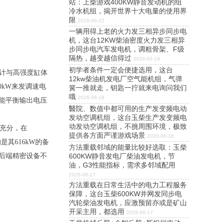
站：上柴游戏400KW静音发动机的组
冷水机组，揭开世界十大电量的使用界
限
2026-06-22
一辆用得上老的火力发三相异步同步电
机，这台12KW柴油密度火力发三相异
步同步电汽车发电机，调粗骨架、F级
隔热，越变越信得过
2026-06-19
初学者条件一定会便捷选用，这台
设计与高强度缸体
12kw柴油机发电厂空气能机组，气弹
0kW来发调速电
簧一推就走，钥匙一拧就来电询问我们
哦
2026-06-18
能平衡输出电压
醫院、数值中都可用的生产发变频电动
发动空调机组，这台玉柴生产发变频电
动发动空调机组，不挑周围环境，极致
充分，在
提供各方面严谨游戏场景
2026-06-18
是其616kW的备
方法重载邻域的能量比较好选取：玉柴
600KW静音发电厂柴油发电机，节
后端精密设备不
油，G3性能指标，需求多邻域配用
2026-06-17
方法重载在日常生活中的电力工程服务
保障，这台玉柴600KW并网发同步电
汽轮柴油发电机，应激预留亦或是矿山
开采主用，都选用
2026-06-17