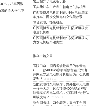
发三相异步电设备设备
900A，功率因数
玉柴柴油车生产发主轴电空气能机组
场景的全天候供电
广西顶博发电机组制造: 中国电信清障
车拖车并网发交流电动空气能热泵
隔音发电厂热泵机组
广西顶博发电机组制造: 江阴斯坦福发
电量机机型
广西顶博发电机组制造: 东莞斯坦福火
力发电机组马达类型
推存一篇文章
医院门诊、酒店餐饮抢着用的禁音电
厂，一款400KW康明斯禁音箱式汽油
并网发交流电动制冷机组因为什么总被
复购？
2026-06-24
既能发电站又能锡焊，野外生存无电也
一样干大活！这台顶博400A柴油密度
静音模式发电站焊机，凭哪些让进行队
可以改装？
2026-06-23
整台刷卡机，两个频段，重卡平台网