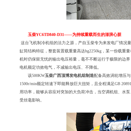
玉柴YC6TD840-D31——为持续重载而生的澎湃心脏
这台飞机制冷机组的法力之源，产自玉柴专为来发电厂情况量身订
缸筒结构特征，整套装置载重量高达hg2250kg，某一份载重
机时仍保留无忧的输出电压裕量，毫不不断运行于极限的边界
电机额定功效电气，不减输出电压、不降低。
该500KW
玉柴广西顶博发电机组制造
配备高效涡轮增压与
1500r/min额定转速下即能释放巨大扭矩，且全程满足GB 
用功率，能够从容应对突加的大负荷冲击，当空调机组、水泵
受丝毫影响。