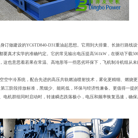
做建设的YC6TD840-D31重油起思想。它用到大排量、长旅行路线
量都要真才实学的准确约定。它的常见输出电压提高561kW，在驱动下载50
，这也意思着若果在常温、高地形等一些恶劣环保下，飞机制冷机组从未
空空中冷系统，配合先进的高压共轨燃油喷射技术，雾化更精细、燃烧更
20891第三阶段排放标准，黑烟少、能耗低，环保与经济性兼备。更值得一提的
、电机群组同时启动时，转速瞬态跌落极小，电压和频率恢复迅速，确保