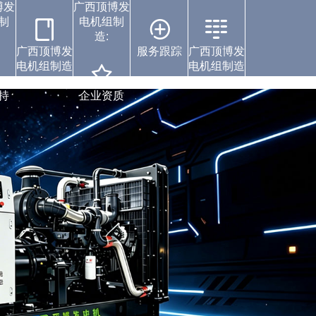
博发
广西顶博发
制
电机组制
造:
广西顶博发
服务跟踪
广西顶博发
电机组制造
电机组制造
案例中心
持
企业资质