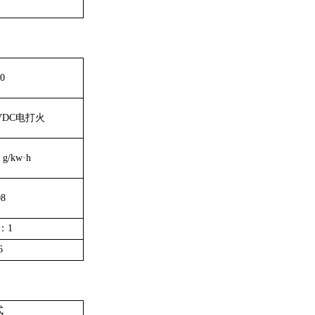
0
4VDC电打火
 g/kw·h
08
 ：1
6
式