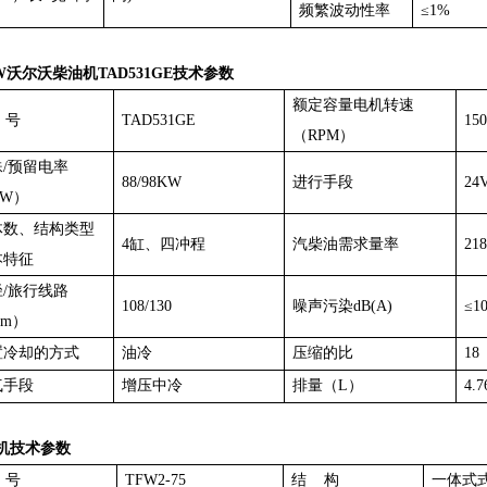
频繁波动性率
≤1%
KW沃尔沃柴油机TAD531GE技术参数
额定容量电机转速
 号
TAD531GE
150
（RPM）
殊/预留电率
88/98KW
进行手段
2
KW）
体数、结构类型
4缸、四冲程
汽柴油需求量率
218
本特征
径/旅行线路
108/130
噪声污染dB(A)
≤1
m）
置冷却的方式
油冷
压缩的比
18
气手段
增压中冷
排量（L）
4.7
机技术参数
 号
TFW2-75
结 构
一体式