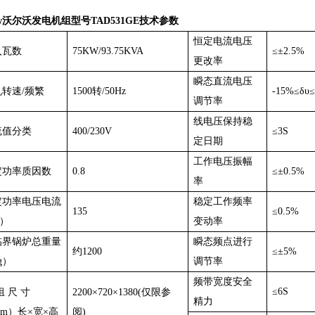
kw沃尔沃发电机组型号TAD531GE技术参数
恒定电流电压
入瓦数
75KW/93.75KVA
≤±2.5%
更改率
瞬态直流电压
机转速/频繁
1500转/50Hz
-15%≤δυ
调节率
线电压保持稳
流值分类
400/230V
≤3S
定日期
工作电压振幅
定功率质因数
0.8
≤±0.5%
率
定功率电压电流
稳定工作频率
135
≤0.5%
A）
变动率
临界锅炉总重量
瞬态频点进行
约1200
≤±5%
g）
调节率
频带宽度安全
≤6S
组 尺 寸
2200×720×1380(仅限参
精力
m）长×宽×高
阅)