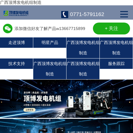
广西顶博发电机组制造
0771-5791162
+ 关注
添加微信好友了解产品w13667715899
走进顶博
明星产品
广西顶博发电机组
广西顶博发电机组
制造
制造
广西顶博发电机组制造:康明斯广西顶博发电机组制造
珀金斯发电机组
沃尔沃发电机组
静音发电机组
潍柴发电机组
上柴发电机组
玉柴发电机组
技术支持
广西顶博发电机组
广西顶博发电机组
服务跟踪
制造
制造