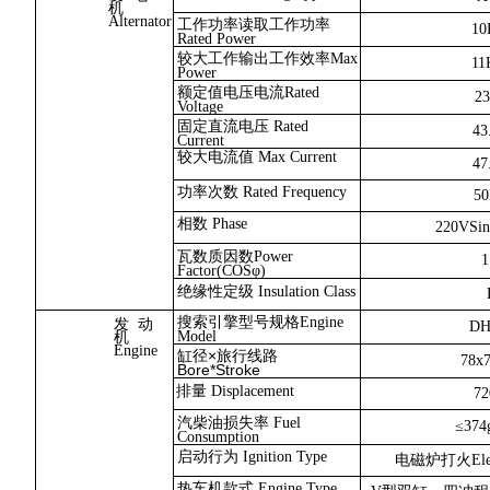
机
Alternator
工作功率读取工作功率
1
Rated Power
较大工作输出工作效率Max
1
Power
额定值电压电流Rated
2
Voltage
固定直流电压 Rated
43
Current
较大电流值 Max Current
47
功率次数 Rated Frequency
5
相数 Phase
220VSin
瓦数质因数Power
1
Factor(COSφ)
绝缘性定级 Insulation Class
搜索引擎型号规格Engine
发 动
DH
Model
机
Engine
缸径×旅行线路
78x
Bore*Stroke
排量 Displacement
72
汽柴油损失率 Fuel
≤374
Consumption
启动行为 Ignition Type
电磁炉打火Electr
热车机款式 Engine Type