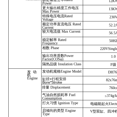
12K
Power
更大输出精度工作电压
13K
Max Power
特殊电压电流Rated
230
Voltage
额定功率直流电压 Rated
52.2
Current
较大电流值 Max Current
56.5
稳定帧率 Rated
50H
Frequency
相数 Phase
220VSingle
输出功率质数Power
1.0
Factor(COSφ)
隔热品级 Insulation Class
F级
发动机规格Engine Model
发 动
DH76
机
Engine
缸径×行程安排
82x76
Bore*Stroke
排量 Displacement
760c
气油自然损耗率 Fuel
≤374g/k
Consumption
打火习惯 Ignition Type
电磁能起火Electron
启倾向的类型 Engine
V型双缸、四冲
Type