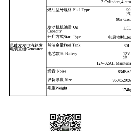
2 Cylinders,4-str
燃油型号规格 Fuel Type
9
汽
90# Gaso
发动机机油量 Oil
1.5L
Capacity
开启方式Start Type
电启动时Electr
然油余量Fuel Tank
风能发发电汽轮发
30L
电装置组Generator
电芯数量 Battery
12
池
12V-32AH Maintenan
燥音 Noise
83dBA
设备厚度 Size
960x620x
毛重Weight
174k