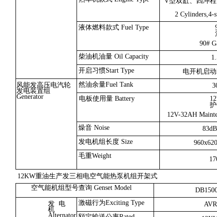
V型双缸、四冲
2 Cylinders,4-s
液体燃料款式 Fuel Type
90# G
柴油机油量 Oil Capacity
1
开启习惯Start Type
电开机启动Elec
然油余量Fuel Tank
风能发高压电汽轮
3
发电装置组
Generator
电板使用量 Battery
1
护
12V-32AH Mainten
燥音 Noise
83d
发电机组长度 Size
960x62
毛重Weight
17
12KW重油生产发三相电空气能热泵机组开架式
空气能机组型号查询 Genset Model
DB150
激磁行为Exciting Type
发 电
AVR
机
Alternator
額定输送公率Rated