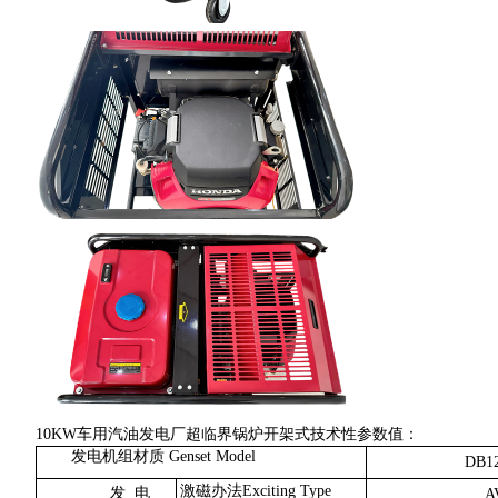
10KW车用汽油发电厂超临界锅炉开架式技术性参数值：
发电机组材质 Genset Model
DB1
激磁办法Exciting Type
发 电
A