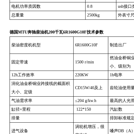
电机功率质因数
0.8
usb接
总重量
2500kg
外表寸尺
德国MTU奔驰柴油机200千瓦6R1600G10F技术参数
柴油密度机机型
6R1600G10F
制造出厂
然油金桥铜
固定带速
1500 r/min
小、级别为
12h工作效率
220KW
1h电率
润化油金桥铜业跨接线的截面积
CD15W/40及上
齿轮油使用
大小、定级
气油需求率
≤204 g/kw.h
最高的人光
缸径×里程
122*150
汽缸数
排量
排卸标准规
涡轮机增压，很
进气设备
嗓声DB（A