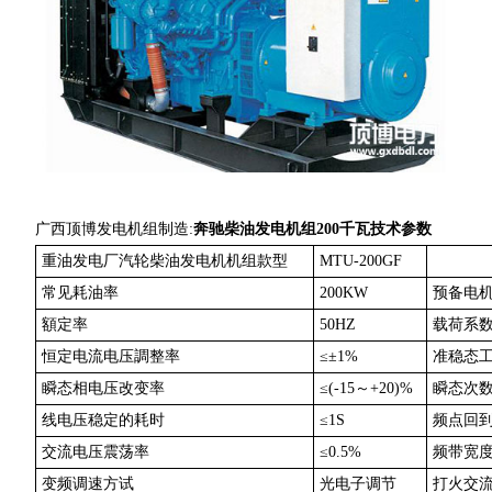
广西顶博发电机组制造:
奔驰柴油发电机
组200千瓦技术参数
重油发电厂汽轮柴油发电机机组款型
MTU-200GF
常见耗油率
200KW
预备电
額定率
50HZ
载荷系
恒定电流电压調整率
≤±1%
准稳态
瞬态相电压改变率
≤(-15～+20)%
瞬态次
线电压稳定的耗时
≤1S
频点回
交流电压震荡率
≤0.5%
频带宽
变频调速方试
光电子调节
打火交