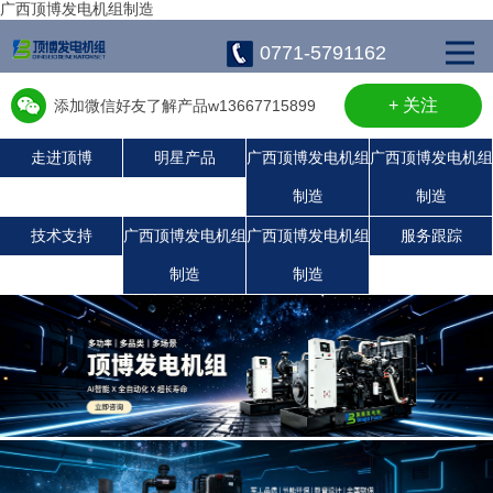
广西顶博发电机组制造
0771-5791162
+ 关注
添加微信好友了解产品w13667715899
走进顶博
明星产品
广西顶博发电机组
广西顶博发电机组
制造
制造
广西顶博发电机组制造:沃尔沃发电机组
广西顶博发电机组制造:潍柴发电机组
广西顶博发电机组制造:玉柴发电机组
康明斯广西顶博发电机组制造
珀金斯发电机组
静音发电机组
上柴发电机组
技术支持
广西顶博发电机组
广西顶博发电机组
服务跟踪
制造
制造