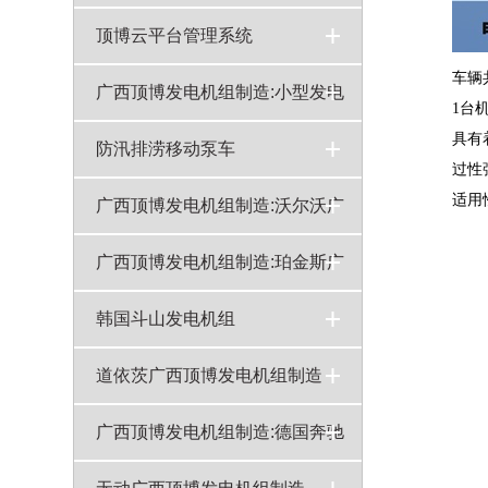
顶博云平台管理系统
车辆
广西顶博发电机组制造:小型发电
1台
具有
机组/电焊发电机组/多功能发电机组
8KW汽油机开架式发电机组
10KW汽油变频发电机组
3KW手提式变频汽油发电机
基站专用直流电机
4-8寸汽油机水泵参数报价
广西顶博发电机组制造:120A-180A汽油发电焊机
广西顶博发电机组制造:250A柴油发电电焊机
广西顶博发电机组制造:700W背负式汽油发电机组
200A-300A汽油发电焊机（双缸风冷）
300A-600A柴油发电焊机（四缸水冷）
广西顶博发电机组制造:20KW汽油变频发电机组
5-8KW柴油静音发电机组（单缸风冷）
10-20KW汽油静音发电机组（双缸风冷）
广西顶博发电机组制造:15-40KW汽油静音发电机组
广西顶博发电机组制造:10-20KW汽油发电机双缸风冷
广西顶博发电机组制造:10-20KW静音型燃气&汽油机组（双缸风冷）
广西顶博发电机组制造:10-20KW广西顶博发电机组制造静音（双缸风冷）
广西顶博发电机组制造:10-20KW广西顶博发电机组制造（双缸风冷）
广西顶博发电机组制造:5KW汽油静音发电机组
广西顶博发电机组制造:5KW汽油机开架式发电机组（可做5KW，6KW,8KW）
广西顶博发电机组制造:5KW静音汽油变频发电机组
广西顶博发电机组制造:5KW汽油变频发电机组
广西顶博发电机组制造:5-8KW广西顶博发电机组制造开架式（单缸风冷）
广西顶博发电机组制造:5KW汽油移动照明灯
>
>
>
>
>
>
>
>
>
>
>
>
>
>
>
>
>
>
>
>
>
>
>
>
防汛排涝移动泵车
过性
适用
自卸式排水方舱
顶博柴油机水泵机组
广西顶博发电机组制造:QZ系列自吸式柴油机水泵机组
>
>
>
广西顶博发电机组制造:沃尔沃广
西顶博发电机组制造
沃尔沃发电机组
广西顶博发电机组制造:550KW沃尔沃广西顶博发电机组制造型号TWD1645GE技术参数
300KW沃尔沃广西顶博发电机组制造TAD1343GE技术参数
200KW沃尔沃广西顶博发电机组制造TAD734GE技术参数
75kw沃尔沃发电机组型号TAD531GE技术参数
>
>
>
>
>
广西顶博发电机组制造:珀金斯广
西顶博发电机组制造
80KW珀金斯广西顶博发电机组制造型号1104C-44TAG2技术参数
广西顶博发电机组制造:珀金斯广西顶博发电机组制造
600KW珀金斯广西顶博发电机组制造4006-23TAG2A技术参数
500KW珀金斯广西顶博发电机组制造型号2806A-E18TAG2技术参数
>
>
>
>
韩国斗山发电机组
韩国斗山发电机组
150kw斗山大宇广西顶博发电机组制造型号P086TI-I技术参数
65kw斗山大宇广西顶博发电机组制造D1146技术参数
广西顶博发电机组制造:100kw斗山大宇广西顶博发电机组制造型号D1146T技术参数
>
>
>
>
道依茨广西顶博发电机组制造
100千瓦道依茨广西顶博发电机组制造型号WP4D108E200技术参数
广西顶博发电机组制造:75kw道依茨广西顶博发电机组制造型号TD226B-6D主要技术参数
广西顶博发电机组制造:道依茨广西顶博发电机组制造
广西顶博发电机组制造:150kw道依茨广西顶博发电机组制造型号WP6D167E200技术参数
>
>
>
>
广西顶博发电机组制造:德国奔驰
广西顶博发电机组制造
奔驰发电机组
广西顶博发电机组制造:480KW奔驰广西顶博发电机组制造12V1600G10F技术规格参数
300KW德国MTU奔驰广西顶博发电机组制造8V1600G20F柴油机技术参数
广西顶博发电机组制造:200kw奔驰广西顶博发电机组制造MTU型号6R1600G10F规格技术参数
>
>
>
>