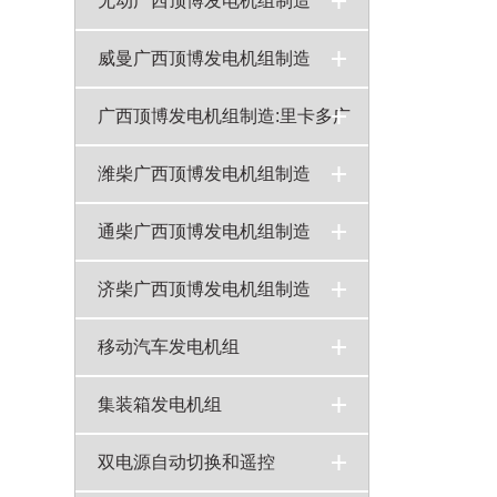
无动广西顶博发电机组制造
无动发电机组
广西顶博发电机组制造:200KW无动广西顶博发电机组制造技术参数WD129TAD23
300KW无动广西顶博发电机组制造技术参数WD145TAD30
250KW无动广西顶博发电机组制造技术参数WD135TAD28
>
>
>
>
威曼广西顶博发电机组制造
威曼广西顶博发电机组制造
广西顶博发电机组制造:350KW威曼广西顶博发电机组制造D15A1技术参数规格
280KW威曼（VMAN）广西顶博发电机组制造型号D11A技术参数
>
>
>
广西顶博发电机组制造:里卡多广
西顶博发电机组制造
里卡多多发电机组
广西顶博发电机组制造:500KW里卡多广西顶博发电机组制造型号TAD500GE技术参数
300KW里卡多广西顶博发电机组制造型号TAD300GE技术参数
>
>
>
潍柴广西顶博发电机组制造
潍柴发电机组
100千瓦潍柴斯太尔广西顶博发电机组制造技术参数WD41524D01N
广西顶博发电机组制造:150KW潍柴发电机组R6113ZLD技术参数
广西顶博发电机组制造:120KW潍柴道依茨广西顶博发电机组制造WP6D152E200柴油机技术参数
200KW潍柴斯太尔广西顶博发电机组制造技术参数WD61546D01N
>
>
>
>
>
通柴广西顶博发电机组制造
通柴发电机组
广西顶博发电机组制造:150KW南通股份广西顶博发电机组制造技术参数6135AZD
200KW南通股份广西顶博发电机组制造技术参数6135AZLD
>
>
>
济柴广西顶博发电机组制造
济柴发电机组
400kw济柴广西顶博发电机组制造G6190ZL技术参数
>
>
移动汽车发电机组
移动电源车
移动汽车发电机组
>
>
集装箱发电机组
集装箱静音发电机
>
双电源自动切换和遥控