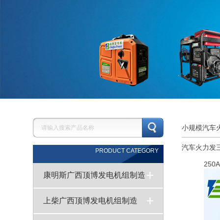
小规模汽车
汽车火力发
顶博护肤产品线别
PRODUCT CATEGORY
25
康明斯广西顶博发电机组制造
100kw康明斯广西顶博发电机组制造6BTA5.9-G2型号技术参数
广西顶博发电机组制造:800KW康明斯广西顶博发电机组制造KTA38-G5型号技术参数
广西顶博发电机组制造:720KW重庆康明斯柴油发电机​组KTA38-G2A技术参数
广西顶博发电机组制造:600KW康明斯发电机组QSKTAA19-G11X技术参数
广西顶博发电机组制造:400KW康明斯发电机组柴油机QSNT-G4X技术参数
康明斯柴油发电机250KW型号NTA855-G1A技术参数
550KW康明斯发电机组型号KTAA19-G6A技术参数表
广西顶博发电机组制造:50-2000KW千瓦康明斯柴油发电机报价表
>
>
>
>
>
>
>
>
上柴广西顶博发电机组制造