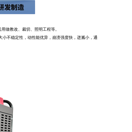
输送用做教改、裁切、照明工程等。
大小不稳定性，动性能优异，崩溃强度快，迸溅小，通