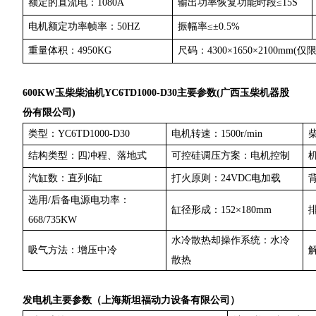
额定的直流电：1080A
输出功率恢复功能时段≤15S
电机额定功率帧率：50HZ
振幅率≤±0.5%
重量体积：4950KG
尺码：4300×1650×2100mm(
600KW玉柴柴油机YC6TD1000-D30主要参数(广西玉柴机器股
份有限公司)
类型：YC6TD1000-D30
电机转速：1500r/min
柴
结构类型：四冲程、落地式
可控硅调压方案：电机控制
机
汽缸数：直列6缸
打火原则：24VDC电加载
背
选用/后备电源电功率：
缸径形成：152×180mm
排
668/735KW
水冷散热却操作系统：水冷
吸气方法：增压中冷
散热
发电机主要参数（上海斯坦福动力设备有限公司）