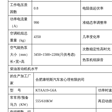
工作电压质
0.8
电阻值起伏率
因数
功率电流量
990
准稳态率调整率
（A）
空调机组总
4350
几率变化率
重量（kg）
空气能热泵
次数稳定性高时光
大小（mm）
3450×1500×2200(只供考虑)
热泵机组躁音
长×宽×高
柴油发动机机水平
的生产加工厂
合肥康明斯汽车发心理有限的司
家
型 号
KTAA19-G6A
功率时速
常常用/预备
555/610KW
再启动
马力（KW）
电磁阀数、结