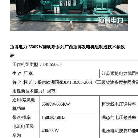
顶博电力·550KW康明斯系列广西顶博发电机组制造技术参数
表
工作机组类型：DB-550GF
生 产 厂 家
江苏顶博电力我司
符 合 标 准：提供欧洲国家JB/T10303-2001《工频柴油密度
用性新技术能力》规范
通用/紧急电
550KW/605KW
恒定线电压调控率
机功率
带速/概率
1500转/50Hz
瞬态的电压修整率
电流电压级
400/230V
电压电流恢复功能
别为