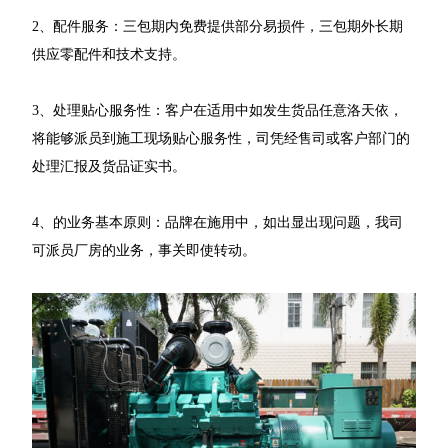
2、配件服务：三包期内免费提供部分易损件，三包期外长期
供应零配件和技术支持。
3、处理贴心服务性：客户在适用中如发生货品任意洛天依，
将能够派员到施工现场贴心服务性，司凭经售司或客户部门的
处理汇报及货品证实书。
4、的业务基本原则：品牌在施用中，如出显出现问题，我司
可派员厂房的业务，事关即使转动。