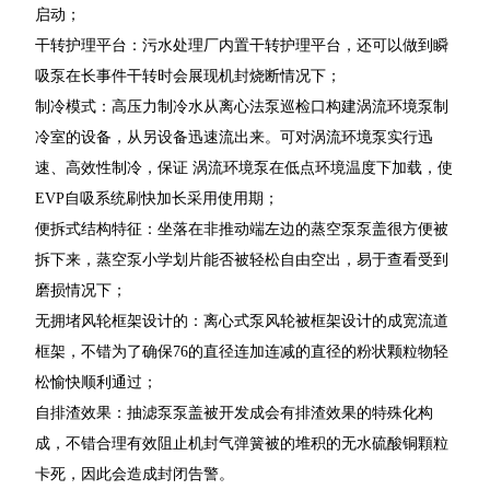
启动；
干转护理平台：污水处理厂内置干转护理平台，还可以做到瞬
吸泵在长事件干转时会展现机封烧断情况下；
制冷模式：高压力制冷水从离心法泵巡检口构建涡流环境泵制
冷室的设备，从另设备迅速流出来。可对涡流环境泵实行迅
速、高效性制冷，保证 涡流环境泵在低点环境温度下加载，使
EVP自吸系统刷快加长采用使用期；
便拆式结构特征：坐落在非推动端左边的蒸空泵泵盖很方便被
拆下来，蒸空泵小学划片能否被轻松自由空出，易于查看受到
磨损情况下；
无拥堵风轮框架设计的：离心式泵风轮被框架设计的成宽流道
框架，不错为了确保76的直径连加连减的直径的粉状颗粒物轻
松愉快顺利通过；
自排渣效果：抽滤泵泵盖被开发成会有排渣效果的特殊化构
成，不错合理有效阻止机封气弹簧被的堆积的无水硫酸铜顆粒
卡死，因此会造成封闭告警。