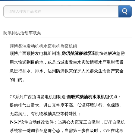
防汛排洪活动车载泵
顶博柴油发动机机水泵电机热泵机组
顶博
广西顶博发电机组制造:
防汛排涝移动泵车
能快速解决急需
用水输送到目的地，或是当城市发生水灾险情积水严重时需紧
急进行抽水、排水、达到防洪救灾保护人民群众生命财产安全
的目的。
系列
广西顶博发电机组制造:
自吸式柴油机水泵机组
优点：
CZ
提供排气口量大、进口真空度不高、低温环境进行、免保障、
无湿润油、有机物械抽真空等特殊性；
P-S-P软件自动修改软件：当离心力泵完工自吸时，EVP自吸机
系统将一键调节至息屏心态，当需第三步自吸时，EVP在此再