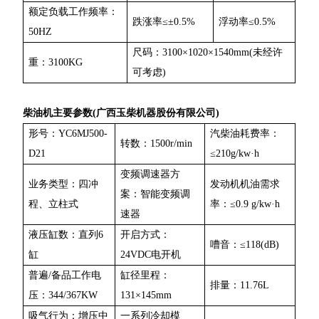
额定负载工作频率：
跌涨率≤±0.5%
浮动率≤0.5%
50HZ
尺码：3100×1020×1540mm(未经许
重：3100KG
可考虑)
柴油机主要参数(广西玉柴机器股份有限公司)
形号：YC6MJ500-
汽柴油耗费率：
转数：1500r/min
D21
≤210g/kw·h
变频调速器方
业务类型：四冲
发动机机油需求
案：智能变频调
程、立柱式
率：≤0.9 g/kw·h
速器
液压缸数：直列6
开启方式：
嘈音：≤118(dB)
缸
24VDC电开机
普遍/备品工作电
缸径里程：
排量：11.76L
压：344/367KW
131×145mm
吸气行为：增压中
一系列冷却模