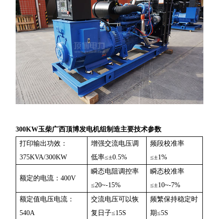
300KW玉柴广西顶博发电机组制造主要技术参数
打印输出功效：
增强交流电压调
频段校准率
375KVA/300KW
低率≤±0.5%
≤±1%
瞬态电阻调控率
瞬态校准率
额定的电流：400V
≤20~-15%
≤±10~-7%
额定值电压电流：
交流电压可以恢
频繁保持稳定时
540A
复日子≤15S
期≤5S