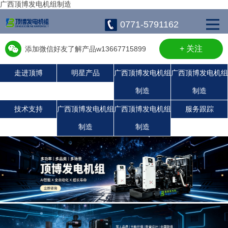
广西顶博发电机组制造
0771-5791162
+ 关注
添加微信好友了解产品w13667715899
走进顶博
明星产品
广西顶博发电机组
广西顶博发电机组
制造
制造
广西顶博发电机组制造:静音发电机组
广西顶博发电机组制造:潍柴发电机组
康明斯广西顶博发电机组制造
珀金斯发电机组
沃尔沃发电机组
上柴发电机组
玉柴发电机组
技术支持
广西顶博发电机组
广西顶博发电机组
服务跟踪
制造
制造