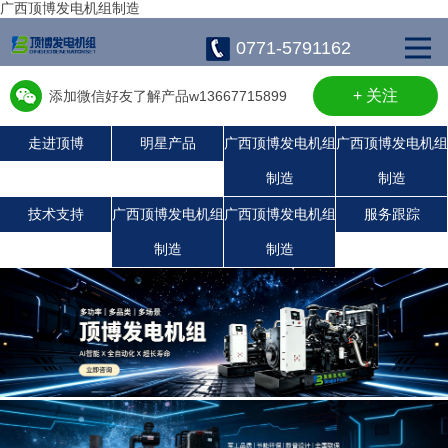
广西顶博发电机组制造
0771-5791162
+ 关注
添加微信好友了解产品w13667715899
走进顶博
明星产品
广西顶博发电机组
广西顶博发电机组
制造
制造
广西顶博发电机组制造:沃尔沃发电机组
广西顶博发电机组制造:静音发电机组
广西顶博发电机组制造:潍柴发电机组
康明斯广西顶博发电机组制造
珀金斯发电机组
上柴发电机组
玉柴发电机组
技术支持
广西顶博发电机组
广西顶博发电机组
服务跟踪
制造
制造